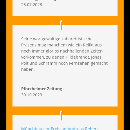
26.07.2023
Seine wortgewaltige kabarettistische
Präsenz mag manchem wie ein Relikt aus
noch immer glorios nachhallenden Zeiten
vorkommen, zu denen Hildebrandt, Jonas,
Polt und Schramm noch Fernsehen gemacht
haben.
Pforzheimer Zeitung
30.10.2023
Münchhausen-Preis an Andreas Reber
s