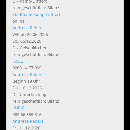
D – Kamp-Lintfort
rein geschäftlich: Bilanz
Stadthalle Kamp-Lintfort
online
Andreas Rebers
VVK ab 20.06.2026
So., 06.12.2026
D – Gelsenkirchen
rein geschäftlich: Bilanz
KAUE
0209 14 77 999
Andreas Reberss
Beginn 19 Uhr
Do., 10.12.2026
D – Unterhaching
rein geschäftlich: Bilanz
KUBIZ
089 66 555 316
Andreas Rebers
Fr., 11.12.2026