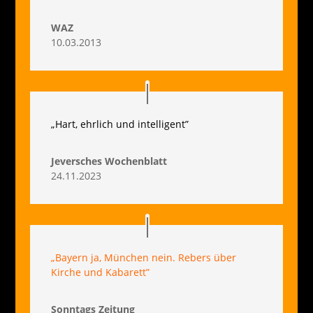
WAZ
10.03.2013
„Hart, ehrlich und intelligent”
Jeversches Wochenblatt
24.11.2023
„Bayern ja, München nein. Rebers über
Kirche und Kabarett”
Sonntags Zeitung