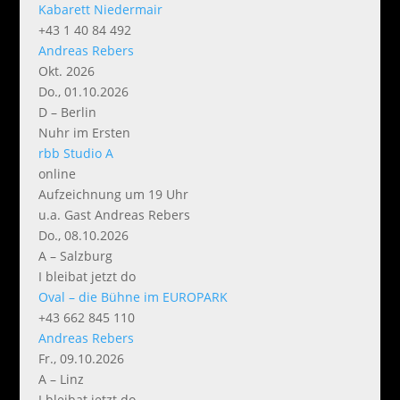
Kabarett Niedermair
+43 1 40 84 492
Andreas Rebers
Okt. 2026
Do., 01.10.2026
D – Berlin
Nuhr im Ersten
rbb Studio A
online
Aufzeichnung um 19 Uhr
u.a. Gast Andreas Rebers
Do., 08.10.2026
A – Salzburg
I bleibat jetzt do
Oval – die Bühne im EUROPARK
+43 662 845 110
Andreas Rebers
Fr., 09.10.2026
A – Linz
I bleibat jetzt do