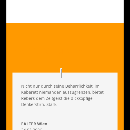
PRESSESTIMMEN
Nicht nur durch seine Beharrlichkeit, im
Kabarett niemanden auszugrenzen, bietet
Rebers dem Zeitgeist die dickköpfige
Denkerstirn. Stark.
FALTER Wien
24.03.2026