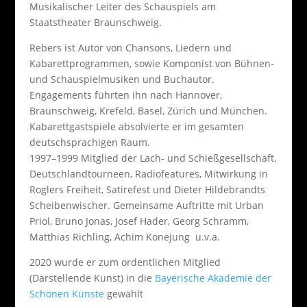
Musikalischer Leiter des Schauspiels am
Staatstheater Braunschweig.
Rebers ist Autor von Chansons, Liedern und
Kabarettprogrammen, sowie Komponist von Bühnen-
und Schauspielmusiken und Buchautor.
Engagements führten ihn nach Hannover,
Braunschweig, Krefeld, Basel, Zürich und München.
Kabarettgastspiele absolvierte er im gesamten
deutschsprachigen Raum.
1997–1999 Mitglied der Lach- und Schießgesellschaft.
Deutschlandtourneen, Radiofeatures, Mitwirkung in
Roglers Freiheit, Satirefest und Dieter Hildebrandts
Scheibenwischer. Gemeinsame Auftritte mit Urban
Priol, Bruno Jonas, Josef Hader, Georg Schramm,
Matthias Richling, Achim Konejung u.v.a.
2020 wurde er zum ordentlichen Mitglied
(Darstellende Kunst) in die
Bayerische Akademie der
Schönen Künste
gewählt