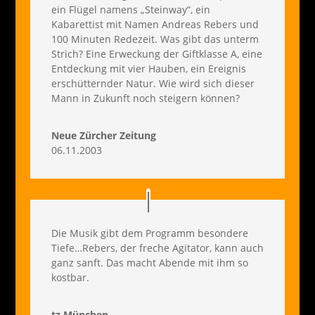
ein Flügel namens „Steinway“, ein
Kabarettist mit Namen Andreas Rebers und
100 Minuten Redezeit. Was gibt das unterm
Strich? Eine Erweckung der Giftklasse A, eine
Entdeckung mit vier Hauben, ein Ereignis
erschütternder Natur. Wie wird sich dieser
Mann in Zukunft noch steigern können?
Neue Zürcher Zeitung
06.11.2003
Die Musik gibt dem Programm besondere
Tiefe…Rebers, der freche Agitator, kann auch
ganz sanft. Das macht Abende mit ihm so
kostbar.
tz München