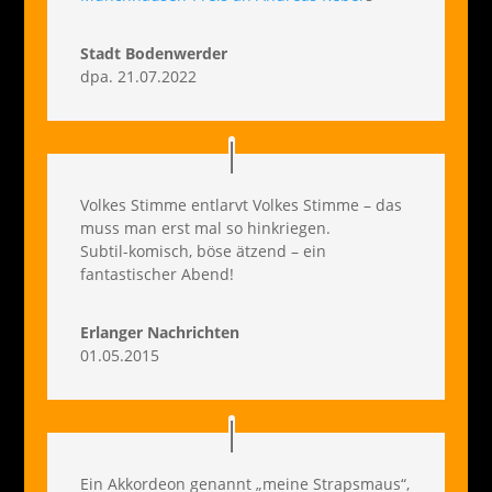
Stadt Bodenwerder
dpa. 21.07.2022
Volkes Stimme entlarvt Volkes Stimme – das
muss man erst mal so hinkriegen.
Subtil-komisch, böse ätzend – ein
fantastischer Abend!
Erlanger Nachrichten
01.05.2015
Ein Akkordeon genannt „meine Strapsmaus“,