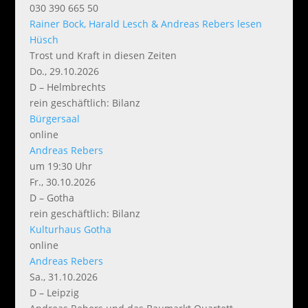
030 390 665 50
Rainer Bock, Harald Lesch & Andreas Rebers lesen
Hüsch
Trost und Kraft in diesen Zeiten
Do., 29.10.2026
D – Helmbrechts
rein geschäftlich: Bilanz
Bürgersaal
online
Andreas Rebers
um 19:30 Uhr
Fr., 30.10.2026
D – Gotha
rein geschäftlich: Bilanz
Kulturhaus Gotha
online
Andreas Rebers
Sa., 31.10.2026
D – Leipzig