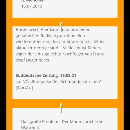
15.07.2010
Hörenswert: Hier kann man nun einen
gehaltvollen Radikaloppositionellen
wiederentdecken, dessen Attacken teils leider
aktueller denn je sind. ..Vielleicht ist Rebers
sogar der einzige echte Nachfolger von Franz
Josef Degenhardt
Süddeutsche Zeitung, 19.03.21
zur VÖ „Rumpelkinder-Schmuddelstilzchen”
(WortArt)
Das große Problem : Der Mann spricht die
Wahrheit.