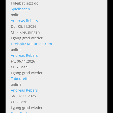
I bleibat jetzt do
Spielboden
online
Andreas Rebers
Do., 05.11.2026
CH – Kreuzlingen
I gang grad wieder
Dreispitz Kulturzentrum
online
Andreas Rebers
Fr., 06.11.2026
CH – Basel
I gang grad wieder
Tabourettli
online
Andreas Rebers
Sa., 07.11.2026
CH – Bern
I gang grad wieder