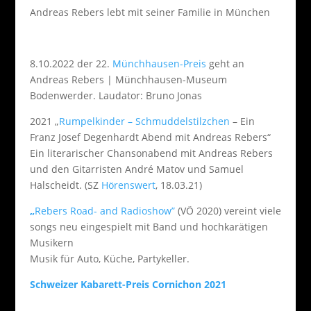
Andreas Rebers lebt mit seiner Familie in München
8.10.2022 der 22.
Münchhausen-Preis
geht an
Andreas Rebers | Münchhausen-Museum
Bodenwerder. Laudator: Bruno Jonas
2021 „
Rumpelkinder – Schmuddelstilzchen
– Ein
Franz Josef Degenhardt Abend mit Andreas Rebers“
Ein literarischer Chansonabend mit Andreas Rebers
und den Gitarristen André Matov und Samuel
Halscheidt. (SZ
Hörenswert
, 18.03.21)
„
Rebers Road- and Radioshow”
(VÖ 2020) vereint viele
songs neu eingespielt mit Band und hochkarätigen
Musikern
Musik für Auto, Küche, Partykeller.
Schweizer Kabarett-Preis Cornichon 2021