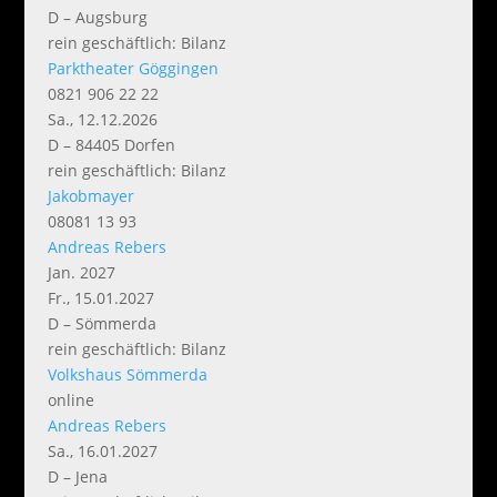
D – Augsburg
rein geschäftlich: Bilanz
Parktheater Göggingen
0821 906 22 22
Sa., 12.12.2026
D – 84405 Dorfen
rein geschäftlich: Bilanz
Jakobmayer
08081 13 93
Andreas Rebers
Jan. 2027
Fr., 15.01.2027
D – Sömmerda
rein geschäftlich: Bilanz
Volkshaus Sömmerda
online
Andreas Rebers
Sa., 16.01.2027
D – Jena