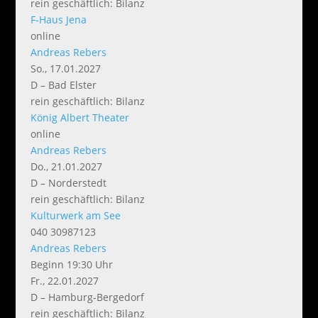
rein geschäftlich: Bilanz
F-Haus Jena
online
Andreas Rebers
So., 17.01.2027
D – Bad Elster
rein geschäftlich: Bilanz
König Albert Theater
online
Andreas Rebers
Do., 21.01.2027
D – Norderstedt
rein geschäftlich: Bilanz
Kulturwerk am See
040 30987123
Andreas Rebers
Beginn 19:30 Uhr
Fr., 22.01.2027
D – Hamburg-Bergedorf
rein geschäftlich: Bilanz