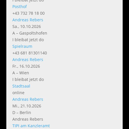
Posthof
+43 732 78 18 00
Andreas Rebers
Sa., 10.10.2026
A – Gaspoltshofen
I bleibat jetzt do
Spielraum
+43 681 81301140
Andreas Rebers
Fr., 16.10.2026
A – Wien
I bleibat jetzt do
Stadtsaal
online
Andreas Rebers
Mi., 21.10.2026
D – Berlin
Andreas Rebers
TIPI am Kanzleramt