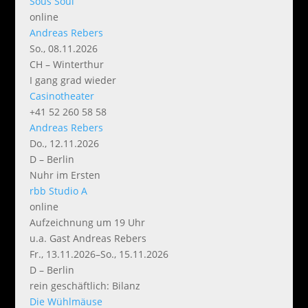
Sous Soul
online
Andreas Rebers
So., 08.11.2026
CH – Winterthur
I gang grad wieder
Casinotheater
+41 52 260 58 58
Andreas Rebers
Do., 12.11.2026
D – Berlin
Nuhr im Ersten
rbb Studio A
online
Aufzeichnung um 19 Uhr
u.a. Gast Andreas Rebers
Fr., 13.11.2026–So., 15.11.2026
D – Berlin
rein geschäftlich: Bilanz
Die Wühlmäuse