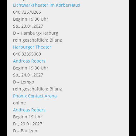
LichtwarkTheater im KörberHaus
040 72570265
Beginn 19:30 Uhr
Sa., 23.01.2027
D – Hamburg-Harburg
rein geschäftlich: Bilanz
Harburger Theater
040 33395060
Andreas Rebers
Beginn 19:30 Uhr
So., 24.01.2027
D – Lemgo
rein geschäftlich: Bilanz
Phönix Contact Arena
online
Andreas Rebers
Beginn 19 Uhr
Fr., 29.01.2027
D – Bautzen