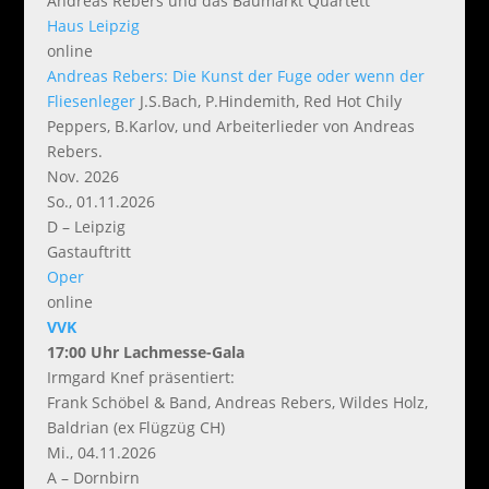
Andreas Rebers und das Baumarkt Quartett
Haus Leipzig
online
Andreas Rebers: Die Kunst der Fuge
oder wenn der
Fliesenleger
J.S.Bach, P.Hindemith, Red Hot Chily
Peppers, B.Karlov, und Arbeiterlieder von Andreas
Rebers.
Nov. 2026
So., 01.11.2026
D – Leipzig
Gastauftritt
Oper
online
VVK
17:00 Uhr Lachmesse-Gala
Irmgard Knef präsentiert:
Frank Schöbel & Band, Andreas Rebers, Wildes Holz,
Baldrian (ex Flügzüg CH)
Mi., 04.11.2026
A – Dornbirn