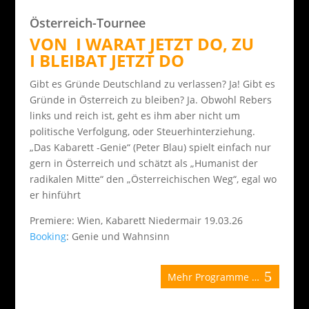
Österreich-Tournee
VON I WARAT JETZT DO, ZU
I BLEIBAT JETZT DO
Gibt es Gründe Deutschland zu verlassen? Ja! Gibt es
Gründe in Österreich zu bleiben? Ja. Obwohl Rebers
links und reich ist, geht es ihm aber nicht um
politische Verfolgung, oder Steuerhinterziehung.
„Das Kabarett -Genie“ (Peter Blau) spielt einfach nur
gern in Österreich und schätzt als „Humanist der
radikalen Mitte“ den „Österreichischen Weg“, egal wo
er hinführt
Premiere: Wien, Kabarett Niedermair 19.03.26
Booking
: Genie und Wahnsinn
Mehr Programme …