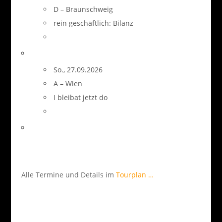
D – Braunschweig
rein geschäftlich: Bilanz
So., 27.09.2026
A – Wien
I bleibat jetzt do
Alle Termine und Details im
Tourplan …