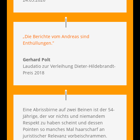
„Die Berichte vom Andreas sind
Enthüllungen.”
Gerhard Polt
Laudatio zur Verleihung Dieter-Hildebrandt-
Preis 2018
Eine Abrissbirne auf zwei Beinen ist der 54-
Jährige, der vor nichts und niemandem
Respekt zu haben scheint und dessen
Pointen so manches Mal haarscharf an
juristischer Relevanz vorbeischrammen.